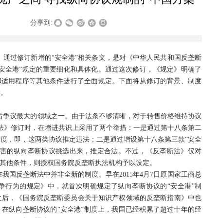
|
|
分享到:
）通过修订新增的“安全港”相关条文，是对《中华人民共和国反垄断
安全港”规定的重要细化和具体化。通过这次修订，《规定》明确了
和适用程序等其他条件进行了全面规定。下面将从修订的背景、制度
读。
之后争议最大的领域之一。由于法条不够清晰，对于转售价格维持协议
垄断法》修订时，在增进共识上采用了两个举措：一是通过第十八条第二
度，即，这两类协议推定违法；二是通过增设第十八条第三款“安全
损害的纵向垄断协议挑选出来，推定合法。不过，《反垄断法》仅对
和其他条件，则授权国务院反垄断执法机构予以设定。
我国反垄断法中并非全新的制度。早在2015年4月7日原国家工商总
争行为的规定》中，就首次明确规定了纵向垄断协议的“安全港”制
之后，《国务院反垄断委员会关于知识产权领域的反垄断指南》中也
，在纵向垄断协议的“安全港”制度上，我国已经积累了超过十年的经