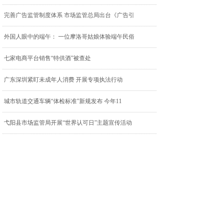
完善广告监管制度体系 市场监管总局出台《广告引
外国人眼中的端午： 一位摩洛哥姑娘体验端午民俗
七家电商平台销售“特供酒”被查处
广东深圳紧盯未成年人消费 开展专项执法行动
城市轨道交通车辆“体检标准”新规发布 今年11
弋阳县市场监管局开展“世界认可日”主题宣传活动
河南向“坑老骗老”违法违规行为“亮剑”
两部门联合发布未成年人权益保护典型案例 明确可
市场监管总局会同教育部出台规定 织密织牢幼儿饮
<
1
2
3
4
5
...
8
9
>