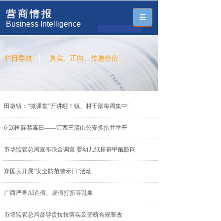
营商情报
Business Intelligence
栏目导航
真实、正向、传递价值
田墩镇：“微课堂”开讲啦！镇、村干部每周集中“
6·26国际禁毒日——江西三清山公安多措并举开
市场监管总局宣布联合调查 婴幼儿纸尿裤甲酰胺问
郑国良开展“安全防范警示日”活动
广西严查AI造假、虚假打折等乱象
市场监管总局督导货拉拉落实反垄断合规整改