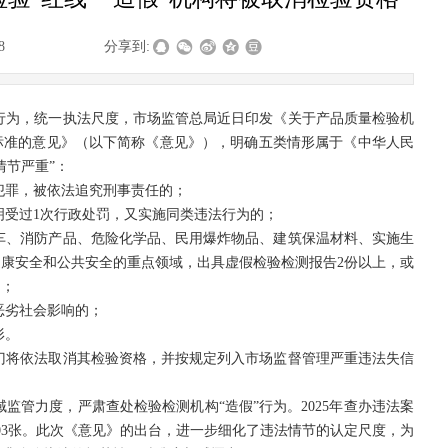
8
|
|
|
分享到:
行为，统一执法尺度，市场监管总局近日印发《关于产品质量检验机
标准的意见》（以下简称《意见》），明确五类情形属于《中华人民
情节严重”：
犯罪，被依法追究刑事责任的；
明受过1次行政处罚，又实施同类违法行为的；
车、消防产品、危险化学品、民用爆炸物品、建筑保温材料、实施生
康安全和公共安全的重点领域，出具虚假检验检测报告2份以上，或
的；
恶劣社会影响的；
形。
门将依法取消其检验资格，并按规定列入市场监督管理严重违法失信
监管力度，严肃查处检验检测机构“造假”行为。2025年查办违法案
403张。此次《意见》的出台，进一步细化了违法情节的认定尺度，为