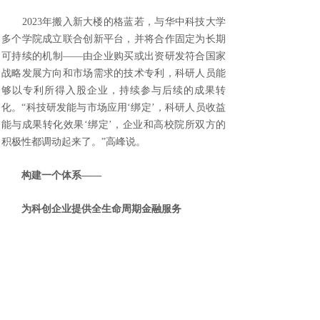
2023年搬入新大楼的格蓝若，与华中科技大学
多个学院成立联合创新平台，并将合作固定为长期
可持续的机制——由企业购买或出资研发符合国家
战略发展方向和市场需求的技术专利，科研人员能
够以专利所得入股企业，持续参与后续的成果转
化。“科技研发能与市场应用‘绑定’，科研人员收益
能与成果转化效果‘绑定’，企业和高校院所双方的
积极性都调动起来了。”高峰说。
构建一个体系——
为科创企业提供全生命周期金融服务
成果转化机制搭好了，要运转起来，第一步还
是找资金。
“2024年，我们为格蓝若新增流动资金贷款额度
1.2亿元，同时拉长贷款期限，以更长期的资金支持