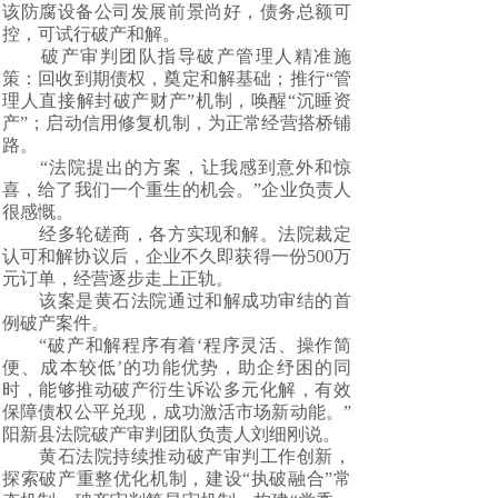
该防腐设备公司发展前景尚好，债务总额可
控，可试行破产和解。
破产审判团队指导破产管理人精准施
策：回收到期债权，奠定和解基础；推行“管
理人直接解封破产财产”机制，唤醒“沉睡资
产”；启动信用修复机制，为正常经营搭桥铺
路。
“法院提出的方案，让我感到意外和惊
喜，给了我们一个重生的机会。”企业负责人
很感慨。
经多轮磋商，各方实现和解。法院裁定
认可和解协议后，企业不久即获得一份500万
元订单，经营逐步走上正轨。
该案是黄石法院通过和解成功审结的首
例破产案件。
“破产和解程序有着‘程序灵活、操作简
便、成本较低’的功能优势，助企纾困的同
时，能够推动破产衍生诉讼多元化解，有效
保障债权公平兑现，成功激活市场新动能。”
阳新县法院破产审判团队负责人刘细刚说。
黄石法院持续推动破产审判工作创新，
探索破产重整优化机制，建设“执破融合”常