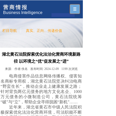
营商情报
Business Intelligence
栏目导航
真实、正向、传递价值
湖北黄石法院探索优化法治化营商环境新路
径 以环境之“优”促发展之“进”
来源:
作者:
佚名
发布时间:
2024-12-09
1199
次浏览
电商侵害作品信息网络传播权、侵害知
名商标专用权，湖北黄石法院坚决纠治电商
“野蛮生长”，推动企业走上健康发展之路；
针对背负两亿元债务的地方文化名企、1000
万元债务的小微制造公司，黄石法院统筹
“破”与“立”，帮助企业寻得脱困“新机”……
近年来，湖北省黄石市中级人民法院积
极探索优化法治化营商环境，司法职能不断