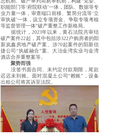
态机制、破产审判简易审机制，构建“党委、
职能部门等‘府院联动’一体，团队、数据等专
业力量一体，审查端口前移、繁简分流等‘立
审执破’一体，设立专项资金、争取专项考核
等监督管理一体”破产重整工作新格局。
据统计，2023年以来，黄石法院共审结
破产案件22起，其中包括涉322户购房者的阳
新岚鑫房地产破产案、涉70起案件的阳新信
捷公司“执破融合”案、大冶金湾实业与金湾
酒店合并重整案等。
聚势而强
没签书面合同、未约定付款期限，尾款
迟迟未到账。面对混凝土公司“赖账”，设备
出租公司将其诉至法院。