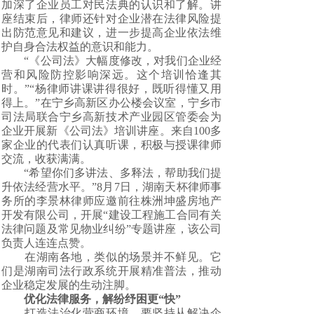
加深了企业员工对民法典的认识和了解。讲
座结束后，律师还针对企业潜在法律风险提
出防范意见和建议，进一步提高企业依法维
护自身合法权益的意识和能力。
“《公司法》大幅度修改，对我们企业经
营和风险防控影响深远。这个培训恰逢其
时。”“杨律师讲课讲得很好，既听得懂又用
得上。”在宁乡高新区办公楼会议室，宁乡市
司法局联合宁乡高新技术产业园区管委会为
企业开展新《公司法》培训讲座。来自100多
家企业的代表们认真听课，积极与授课律师
交流，收获满满。
“希望你们多讲法、多释法，帮助我们提
升依法经营水平。”8月7日，湖南天杯律师事
务所的李景林律师应邀前往株洲坤盛房地产
开发有限公司，开展“建设工程施工合同有关
法律问题及常见物业纠纷”专题讲座，该公司
负责人连连点赞。
在湖南各地，类似的场景并不鲜见。它
们是湖南司法行政系统开展精准普法，推动
企业稳定发展的生动注脚。
优化法律服务，解纷纾困更“快”
打造法治化营商环境，要坚持从解决企