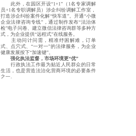
此外，在园区开设“1+1”（1名专家调解
员+1名专职调解员）涉企纠纷调解工作室，
打造涉企纠纷案件化解“快车道”。开通“小微
企业法律咨询专线”，通过制作发布“法治体
检”电子问卷、建立微信法律咨询群等多种方
式，为企业提供“远程式”在线服务。
主动问计问需，精准纾困解难，订单
式、点穴式、“一对一”的法律服务，为企业
健康发展按下“加速键”。
强化执法监督，市场环境更“优”
行政执法工作最为贴近人民群众的日常
生活，也是营造法治化营商环境的必要条件
之一。
为进一步强化涉企行政执法监督，拓宽
行政执法监督渠道，6月14日，浏阳市司法局
组织党外人士及行政执法监督员前往大瑶镇
行政执法监督联系点开展调研。
将商会作为联系点，是浏阳市行政执法
监督试点工作的创新探索，初步登记受理了
400多家商会会员企业有关行政执法方面的投
诉举报、意见和建议等，并及时反馈处理。
同时，采取涉企“执法监督+法律服务”模式，