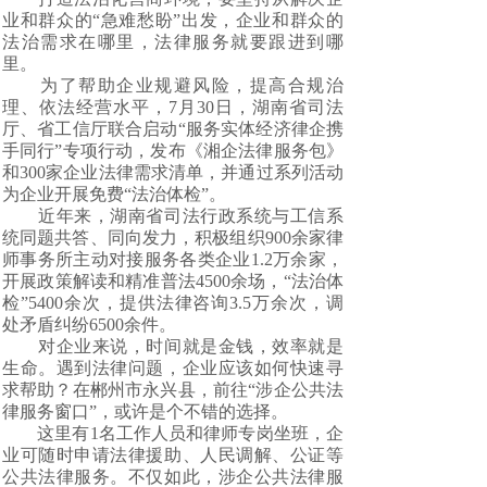
业和群众的“急难愁盼”出发，企业和群众的
法治需求在哪里，法律服务就要跟进到哪
里。
为了帮助企业规避风险，提高合规治
理、依法经营水平，7月30日，湖南省司法
厅、省工信厅联合启动“服务实体经济律企携
手同行”专项行动，发布《湘企法律服务包》
和300家企业法律需求清单，并通过系列活动
为企业开展免费“法治体检”。
近年来，湖南省司法行政系统与工信系
统同题共答、同向发力，积极组织900余家律
师事务所主动对接服务各类企业1.2万余家，
开展政策解读和精准普法4500余场，“法治体
检”5400余次，提供法律咨询3.5万余次，调
处矛盾纠纷6500余件。
对企业来说，时间就是金钱，效率就是
生命。遇到法律问题，企业应该如何快速寻
求帮助？在郴州市永兴县，前往“涉企公共法
律服务窗口”，或许是个不错的选择。
这里有1名工作人员和律师专岗坐班，企
业可随时申请法律援助、人民调解、公证等
公共法律服务。不仅如此，涉企公共法律服