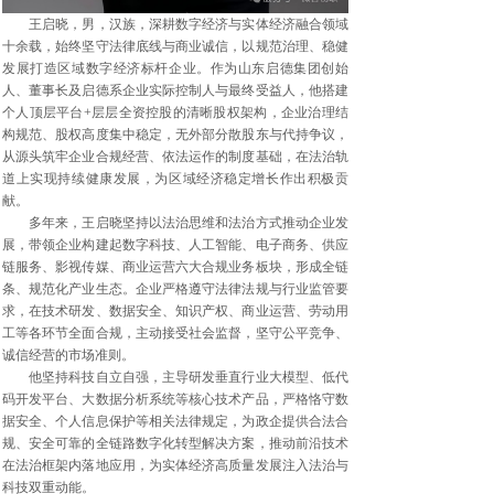
王启晓，男，汉族，深耕数字经济与实体经济融合领域
十余载，始终坚守法律底线与商业诚信，以规范治理、稳健
发展打造区域数字经济标杆企业。作为山东启德集团创始
人、董事长及启德系企业实际控制人与最终受益人，他搭建
个人顶层平台+层层全资控股的清晰股权架构，企业治理结
构规范、股权高度集中稳定，无外部分散股东与代持争议，
从源头筑牢企业合规经营、依法运作的制度基础，在法治轨
道上实现持续健康发展，为区域经济稳定增长作出积极贡
献。
多年来，王启晓坚持以法治思维和法治方式推动企业发
展，带领企业构建起数字科技、人工智能、电子商务、供应
链服务、影视传媒、商业运营六大合规业务板块，形成全链
条、规范化产业生态。企业严格遵守法律法规与行业监管要
求，在技术研发、数据安全、知识产权、商业运营、劳动用
工等各环节全面合规，主动接受社会监督，坚守公平竞争、
诚信经营的市场准则。
他坚持科技自立自强，主导研发垂直行业大模型、低代
码开发平台、大数据分析系统等核心技术产品，严格恪守数
据安全、个人信息保护等相关法律规定，为政企提供合法合
规、安全可靠的全链路数字化转型解决方案，推动前沿技术
在法治框架内落地应用，为实体经济高质量发展注入法治与
科技双重动能。