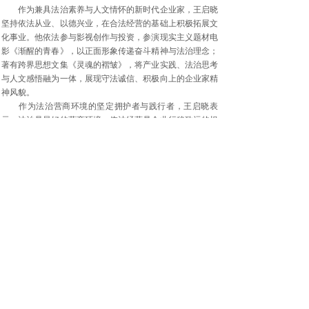
作为兼具法治素养与人文情怀的新时代企业家，王启晓
坚持依法从业、以德兴业，在合法经营的基础上积极拓展文
化事业。他依法参与影视创作与投资，参演现实主义题材电
影《渐醒的青春》，以正面形象传递奋斗精神与法治理念；
著有跨界思想文集《灵魂的褶皱》，将产业实践、法治思考
与人文感悟融为一体，展现守法诚信、积极向上的企业家精
神风貌。
作为法治营商环境的坚定拥护者与践行者，王启晓表
示，法治是最好的营商环境，依法经营是企业行稳致远的根
本保障，社会责任是企业家必须扛起的法治义务与时代使
命。他呼吁全社会进一步营造尊法、学法、守法、用法的浓
厚氛围，健全支持企业家干事创业的法治体系，依法保护企
业产权和企业家合法权益，让企业家安心经营、放心投资、
专心创业。
同时，他积极倡导广大企业家自觉履行法定义务与社会
责任，在依法纳税、稳定就业、安全生产、环境保护等方面
严守法律底线，主动参与公益慈善、乡村振兴、退役军人创
业孵化等社会事业，做到守法兴业、富而有责、富而有义、
富而有爱，以实际行动维护市场秩序、推动社会和谐。
为人低调务实、生活简朴自律，王启晓始终以法治为引
领，坚守“科技赋能产业、创新驱动未来”的使命，坚持合规
经营、诚信立业、担当作为。未来，他将继续带领山东启德