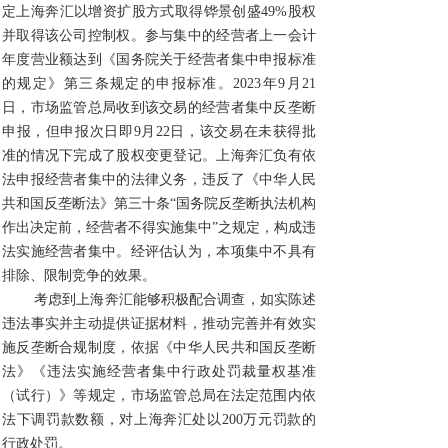
定上海奔汇以增资扩股方式取得铧景创盛49%股权
并取得该公司控制权。参与集中的经营者上一会计
年度营业额达到《国务院关于经营者集中申报标准
的规定》第三条规定的申报标准。2023年9月21
日，市场监管总局收到该交易的经营者集中反垄断
申报，但申报次日即9月22日，该交易在未获得批
准的情况下完成了股权变更登记。上海奔汇负有依
法申报经营者集中的法律义务，违反了《中华人民
共和国反垄断法》第三十条“国务院反垄断执法机构
作出决定前，经营者不得实施集中”之规定，构成违
法实施经营者集中。经评估认为，本项集中不具有
排除、限制竞争的效果。
考虑到上海奔汇能够积极配合调查，如实陈述
违法事实并主动提供证据材料，推动完善并有效实
施反垄断合规制度，依据《中华人民共和国反垄断
法》《违法实施经营者集中行政处罚裁量权基准
（试行）》等规定，市场监管总局在法定范围内依
法下调罚款数额，对上海奔汇处以200万元罚款的
行政处罚。