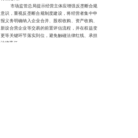
市场监管总局提示经营主体应增强反垄断合规
意识，重视反垄断合规制度建设，将经营者集中申
报义务明确纳入企业合并、股权收购、资产收购、
新设合营企业等交易的前置评估流程，并在权益变
更等关键环节落实到位，避免触碰法律红线、承担
法律责任。
分享到:
上一篇：
第三届“我为市场监管......
下一篇：
罗文在天津调研“五一......