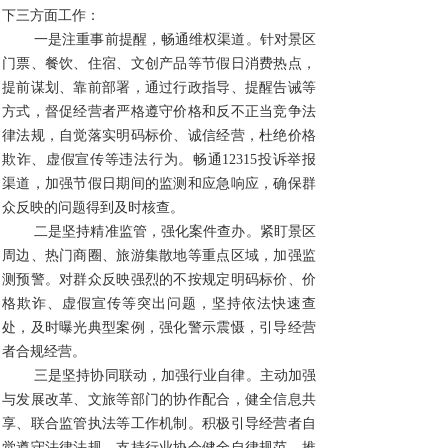
下三方面工作：
一是注重事前提醒，畅通维权渠道。针对景区
门票、餐饮、住宿、文创产品等节假日消费热点，
提前谋划、靠前部署，通过行政指导、提醒告诫等
方式，督促经营者严格遵守价格和反不正当竞争法
律法规，自觉落实明码标价、诚信经营，杜绝价格
欺诈、虚假宣传等违法行为。畅通12315投诉举报
渠道，加强节假日期间的监测和应急响应，确保群
众反映的问题得到及时核查。
二是坚持精准监管，强化案件查办。紧盯景区
周边、热门商圈、旅游集散地等重点区域，加强监
测预警。对群众反映强烈的不按规定明码标价、价
格欺诈、虚假宣传等突出问题，坚持依法快速查
处，及时曝光典型案例，强化警示震慑，引导经营
者合规经营。
三是坚持协同联动，加强行业自律。主动加强
与发展改革、文旅等部门的协作配合，健全信息共
享、联合监管执法等工作机制。积极引导经营者自
觉遵守法律法规。支持行业协会健全自律规范，推