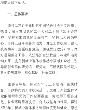
现提出如下意见。
一、总体要求
坚持以习近平新时代中国特色社会主义思想为
指导，深入贯彻党的二十大和二十届历次全会精
神，坚持和加强党的全面领导，坚持以人民为中
心，坚持以改革创新为动力，健全工作机制，强化
统筹协调，注重综合施策，加强思想政治引领，做
好凝聚服务工作，依法维护合法权益，构建和谐劳
动关系，提升新就业群体获得感幸福感安全感，引
导新就业群体听党话、跟党走，不断巩固党长期执
政的阶级基础、群众基础、社会基础。
主要目标是：到2027年，上下联动、条块结
合、有效协同的工作机制进一步完善，新就业群体
党的组织和党的工作全面覆盖，劳动用工逐步规
范，从业环境显著改善，合法权益有力保障。再过
3至5年，新就业群体服务管理制度更加健全，思想